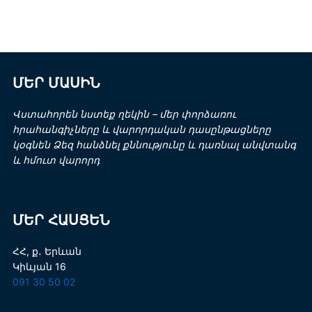
ՄԵՐ ՄԱՍԻՆ
Վստահորեն նստեք ղեկին – մեր փորձառու
հրահանգիչները և վարորդական դասընթացները
կօգնեն Ձեզ հանձնել քննությունը և դառնալ անվտանգ
և հմուտ վարորդ
ՄԵՐ ՀԱՍՑԵՆ
ՀՀ, ք․ Երևան
Կիևյան 16
091 30 50 02