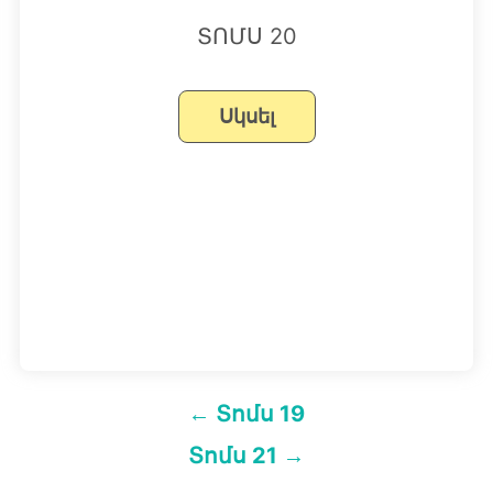
ՏՈՄՍ 20
Գրառումների
← Տոմս 19
նավարկումը
Տոմս 21 →