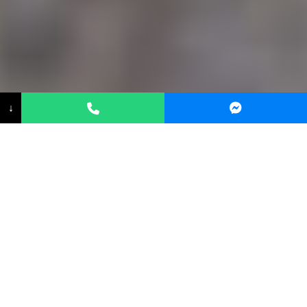
↓
Սովորե՛ք վարել մեր փորձառու
հրահանգիչների օգնությամբ
Մեր փորձառու հրահանգիչները
տրամադրում են անհատականացված
վարորդական դասընթացներ, որոնք