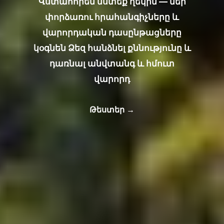
Վստահորեն նստեք ղեկին — մեր
փորձառու հրահանգիչները և
վարորդական դասընթացները
կօգնեն Ձեզ հանձնել քննությունը և
դառնալ անվտանգ և հմուտ
վարորդ
Թեստեր →